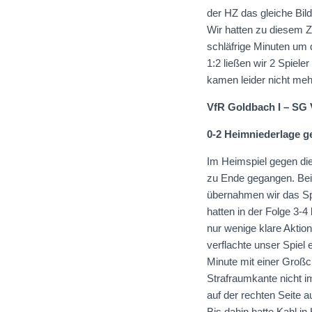
der HZ das gleiche Bil
Wir hatten zu diesem Ze
schläfrige Minuten um 
1:2 ließen wir 2 Spiele
kamen leider nicht meh
VfR Goldbach I – SG 
0-2 Heimniederlage g
Im Heimspiel gegen die
zu Ende gegangen. Bei
übernahmen wir das Sp
hatten in der Folge 3-4
nur wenige klare Aktio
verflachte unser Spiel 
Minute mit einer Groß
Strafraumkante nicht i
auf der rechten Seite a
Bis dahin hatte Kahl i