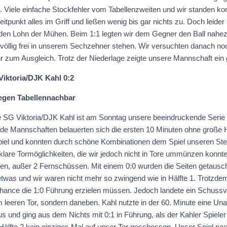
d. Viele einfache Stockfehler vom Tabellenzweiten und wir standen ko
itpunkt alles im Griff und ließen wenig bis gar nichts zu. Doch leider
den Lohn der Mühen. Beim 1:1 legten wir dem Gegner den Ball nahez
r völlig frei in unserem Sechzehner stehen. Wir versuchten danach no
r zum Ausgleich. Trotz der Niederlage zeigte unsere Mannschaft ein 
Viktoria/DJK Kahl 0:2
egen Tabellennachbar
 SG Viktoria/DJK Kahl ist am Sonntag unsere beeindruckende Serie 
de Mannschaften belauerten sich die ersten 10 Minuten ohne große
iel und konnten durch schöne Kombinationen dem Spiel unseren Ste
 klare Tormöglichkeiten, die wir jedoch nicht in Tore ummünzen konnten
nen, außer 2 Fernschüssen. Mit einem 0:0 wurden die Seiten getausch
etwas und wir waren nicht mehr so zwingend wie in Hälfte 1. Trotzdem 
chance die 1:0 Führung erzielen müssen. Jedoch landete ein Schuss
m leeren Tor, sondern daneben. Kahl nutzte in der 60. Minute eine U
us und ging aus dem Nichts mit 0:1 in Führung, als der Kahler Spieler
n Hälfte 2 kein einziges Mal auf unser Tor geschossen. Unser Spiel n