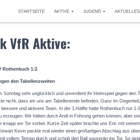
STARTSEITE
AKTIVE
JUGEND
AKTUELLES
k VfR Aktive:
V Rothenbuch 1:2
egen den Tabellenzweiten
 Sonntag sehr unglücklich und unverdient ihr Heimspiel gegen den 
 nicht, dass wir uns am Tabellenende befinden. Ganz im Gegenteil, 
s bessere und aktivere Team. In der 1.Hälfte hatte Rothenbuch nur 1-
u erzeugen. Wir hätten durch Andi in Führung gehen können, aber se
r knapp am Tor vorbei. Kurze Zeit später brachte uns Eric mit seinem
Torwart Kevin packte mal wieder einen großartigen Abschlag aus über
 mit vollem Tempo durch und schob den Ball souverän ins Tor. So gin