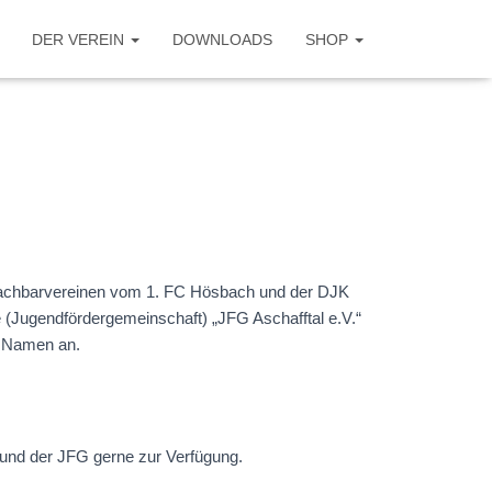
DER VEREIN
DOWNLOADS
SHOP
 Nachbarvereinen vom 1. FC Hösbach und der DJK
(Jugendfördergemeinschaft) „JFG Aschafftal e.V.“
m Namen an.
R und der JFG gerne zur Verfügung.