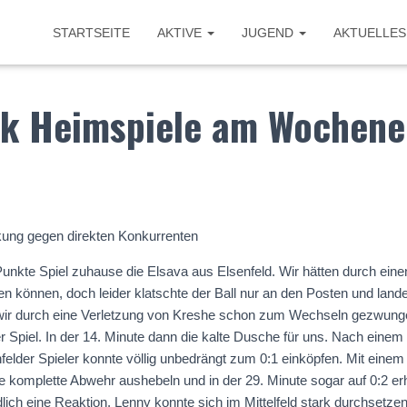
STARTSEITE
AKTIVE
JUGEND
AKTUELLES
ck Heimspiele am Wochen
ung gegen direkten Konkurrenten
unkte Spiel zuhause die Elsava aus Elsenfeld. Wir hätten durch ein
n können, doch leider klatschte der Ball nur an den Posten und land
wir durch eine Verletzung von Kreshe schon zum Wechseln gezwung
 Spiel. In der 14. Minute dann die kalte Dusche für uns. Nach einem
nfelder Spieler konnte völlig unbedrängt zum 0:1 einköpfen. Mit einem
e komplette Abwehr aushebeln und in der 29. Minute sogar auf 0:2 e
ich eine Reaktion. Lenny konnte sich im Mittelfeld stark durchsetzen