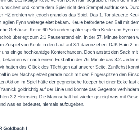
runsichert und konnte dem Spiel nicht den Stempel aufdrücken. Dur
er HZ drehten wir jedoch grandios das Spiel. Das 1. Tor steuerte Keu
 agilen Fynn weitergeleitet bekam. Keule beförderte den Ball mit d
sche Gehäuse. Keine 60 Sekunden später spielten Keule und Fynn ei
hob überlegt zum 2:1 Pausenstand ein. In der 57. Minute konnten wi
em Zuspiel von Keule in den Lauf auf 3:1 davonziehen. DJK Hain 2 m
r uns einige hochkarätige Konterchancen. Doch anstatt den Sack mit
, bekamen wir nach einem Eckball in der 76. Minute das 3:2. Jeder e
ir hatten das Glück des Tüchtigen auf unserer Seite. Zunächst kon
ll in der Nachspielzeit gerade noch mit den Fingerspitzen den Einsc
ten Aktion im Spiel hätte der gegnerische Keeper bei einer Ecke fast 
 Yannick goldrichtig auf der Linie und konnte das Gegentor verhinder
chten 3:2 Heimsieg. Die Mannschaft hat wieder gezeigt was mit Gesc
 und was es bedeutet, niemals aufzugeben.
R Goldbach I