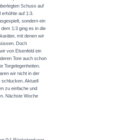
 überlegten Schuss auf
 erhöhte auf 1:3.
usgespielt, sondern ein
 dem 1:3 ging es in die
karäter, mit denen wir
 müssen. Doch
wir von Elsenfeld ein
nderen Tore auch schon
te Torgelegenheiten.
en wir nicht in der
 schlucken. Aktuell
men zu einfache und
rten. Nächste Woche
hen 0:1 Rückstand war