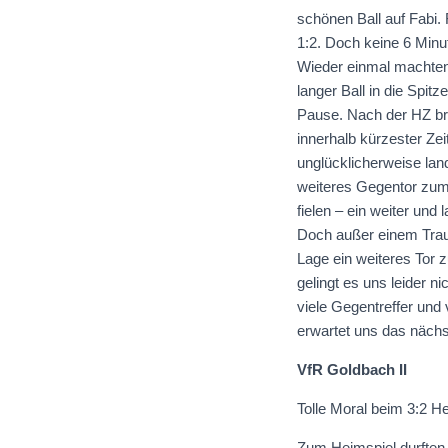
schönen Ball auf Fabi.
1:2. Doch keine 6 Minut
Wieder einmal machten 
langer Ball in die Spit
Pause. Nach der HZ bra
innerhalb kürzester Ze
unglücklicherweise lan
weiteres Gegentor zum
fielen – ein weiter und
Doch außer einem Traum
Lage ein weiteres Tor z
gelingt es uns leider n
viele Gegentreffer und
erwartet uns das nächs
VfR Goldbach II
Tolle Moral beim 3:2 
Zum Heimspiel durften