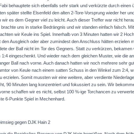
 Fabi behauptete sich ebenfalls sehr stark und verkürzte durch einen
en später stellte Elsenfeld den alten 2-Tore-Vorsprung wieder her und
wir es dem Gegner viel zu leicht. Auch dieser Treffer war nicht hera
ze brachte uns in starke Bedrängnis und wir standen einfach falsch. Mit
chten wir Keule ins Spiel. Innerhalb von 3 Minuten hatten wir 2 Hoch
it den Ausgleich oder aber zumindest den Anschluss hätten erzielen
dete der Ball nicht im Tor des Gegners. Statt zu verkürzen, bekamen 
 1:4 eingeschenkt. Und wieder nach dem gleichen Muster, wie die a
 langer Ball nach vorne. Auch danach hatten wir noch mehrere sehr gu
tor von Keule nach einem satten Schuss in den Winkel zum 2:4, war
u erzielen. Somit mussten wir eine weitere, aber verdiente Niederlage
icht, 90 Minuten lang konzentriert und fokussiert zu sein. Wir bekom
 vorne schaffen wir es nicht, selbst 100 %-ige Torchancen zu verwe
te 6-Punkte Spiel in Mechenhard.
Heimsieg gegen DJK Hain 2
 wir die Bezirksliga-Reserve von DJK Hain begrüßen. Nach dem frü