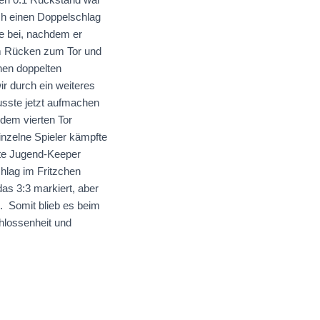
ch einen Doppelschlag
le bei, nachdem er
em Rücken zum Tor und
nen doppelten
r durch ein weiteres
usste jetzt aufmachen
 dem vierten Tor
inzelne Spieler kämpfte
nte Jugend-Keeper
hlag im Fritzchen
das 3:3 markiert, aber
n. Somit blieb es beim
hlossenheit und