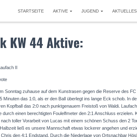
STARTSEITE
AKTIVE
JUGEND
AKTUELLES
k KW 44 Aktive:
aufach II
wote
am Sonntag zuhause auf dem Kunstrasen gegen die Reserve des FC 
5 Minuten das 1:0, als er den Ball überlegt ins lange Eck schob. In d
aren Kopfball das 2:0 nach punktgenauem Freistoß von Waldi. Laufach
te durch einen berechtigten Foulelfmeter den 2:1 Anschluss erzielen.
 nach toller Vorarbeit von Lucas mit einem schönen Schuss den 2 To
Halbzeit ließ es unsere Mannschaft etwas lockerer angehen und erzi
 Chris den 4:1 Endstand. Durch die Niederlage von Ortsnachbar Hös