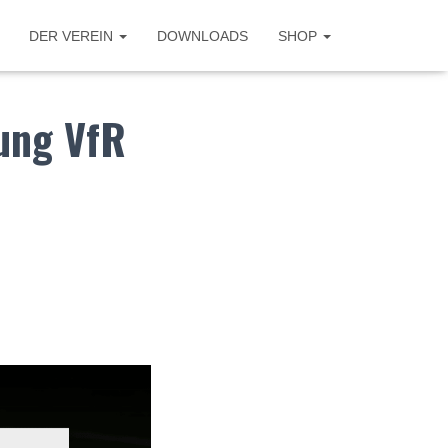
DER VEREIN
DOWNLOADS
SHOP
ung VfR