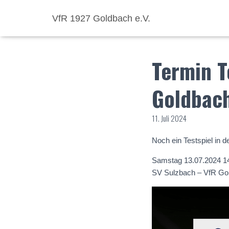
VfR 1927 Goldbach e.V.
Termin T
Goldbac
11. Juli 2024
Noch ein Testspiel in 
Samstag 13.07.2024 1
SV Sulzbach – VfR Gol