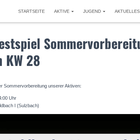
STARTSEITE
AKTIVE
JUGEND
AKTUELLES
estspiel Sommervorbereit
h KW 28
der Sommervorbereitung unserer Aktiven:
4:00 Uhr
dbach I (Sulzbach)