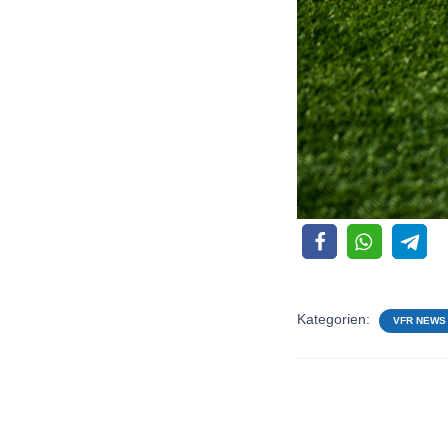
Kategorien:
VFR NEWS